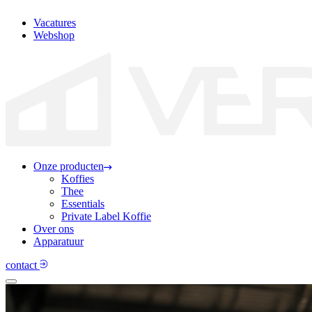
Vacatures
Webshop
Onze producten
Koffies
Thee
Essentials
Private Label Koffie
Over ons
Apparatuur
contact