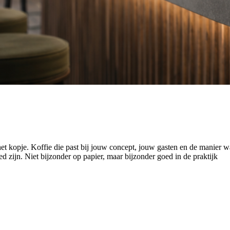
t en gastbeleving. Twee blends, één vertrouwd merk met karakter.
ijf
 hier zakelijke koffie voor horeca en bedrijven met een eigen smaak en 
r de koffie kiest die past bij jouw bedrijf, je gasten en de manier waarop