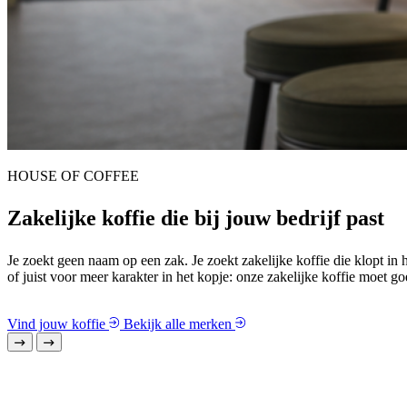
Carmen
Van klassiek tot karaktervol
Met Carmen Classic en Carmen Superieur speel je in op smaak, momen
Bekijk Carmen
Bekijk alle merken
Kies zakelijke koffie die past bij jouw bedr
Iedere koffie een eigen smaak en karakter
Geen restaurant, kantoor of hospitality is hetzelfde. Daarom vind je
zodat je makkelijke