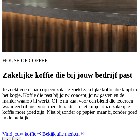
Carmen
Van klassiek tot karaktervol
Met Carmen Classic en Carmen Superieur speel je in op smaak,
moment en gastbeleving. Twee blends, één vertrouwd merk met
karakter.
Bekijk Carmen
Bekijk alle merken
Kies zakelijke koffie die past bij jouw
bedrijf
Iedere koffie een eigen smaak en karakter
Geen restaurant, kantoor of hospitality is hetzelfde. Daarom vind je
hier zakelijke koffie voor horeca en bedrijven met een eigen smaak