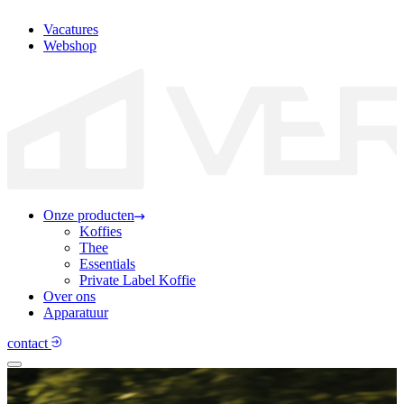
Vacatures
Webshop
Onze producten
Koffies
Thee
Essentials
Private Label Koffie
Over ons
Apparatuur
contact